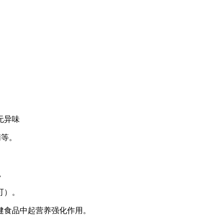
无异味
精等。
，
可）。
健食品中起营养强化作用。